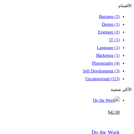
for:
الأقسام
Business
(2)
Design
(1)
Engineer
(2)
IT
(1)
Language
(1)
Marketing
(1)
Photography
(4)
Self Development
(3)
Uncategorized
(113)
الأكثر شعبية
$
42
.00
Do the Work