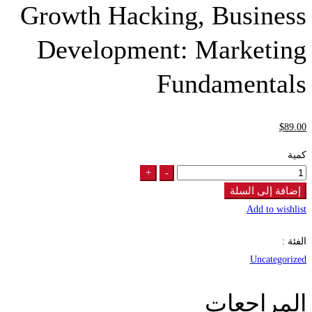
Growth Hacking, Business
Development: Marketing
Fundamentals
$
89
.00
كمية
+
-
Growth
Hacking,
إضافة إلى السلة
Business
Add to wishlist
Development:
الفئة :
Marketing
Uncategorized
Fundamentals
quantity
المراجعات