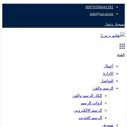
00970599441282
info@wp-ar.net
تسجيل دخول
الفئة
أعمال
الإدارة
التواصل
الرسم والفن
الكل الرسم والفن
أدوات الرسم
الرسم الإلكتروني
الرسم الحديث
تسويق