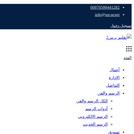
00970599441282
info@wp-ar.net
تسجيل دخول
الفئة
أعمال
الإدارة
التواصل
الرسم والفن
الكل الرسم والفن
أدوات الرسم
الرسم الإلكتروني
الرسم الحديث
تسويق