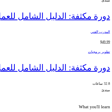
مبتدئ
دورة مكثفة: الدليل الشامل للعمل
المدرب الفني
$
49
.99
تطوير برمجيات
دورة مكثفة: الدليل الشامل للعمل
32.8 ساعات
مبتدئ
What you'll learn