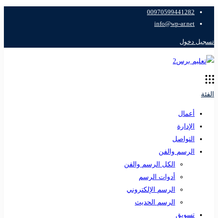
00970599441282
info@wp-ar.net
تسجيل دخول
الفئة
أعمال
الإدارة
التواصل
الرسم والفن
الكل الرسم والفن
أدوات الرسم
الرسم الإلكتروني
الرسم الحديث
تسويق