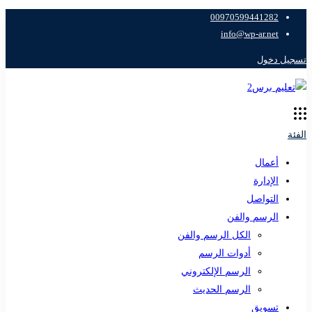
00970599441282
info@wp-ar.net
تسجيل دخول
الفئة
أعمال
الإدارة
التواصل
الرسم والفن
الكل الرسم والفن
أدوات الرسم
الرسم الإلكتروني
الرسم الحديث
تسويق