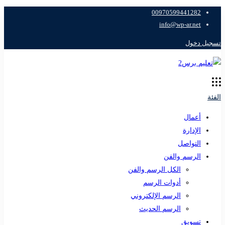
00970599441282
info@wp-ar.net
تسجيل دخول
الفئة
أعمال
الإدارة
التواصل
الرسم والفن
الكل الرسم والفن
أدوات الرسم
الرسم الإلكتروني
الرسم الحديث
تسويق