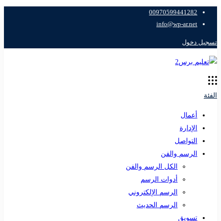
00970599441282
info@wp-ar.net
تسجيل دخول
الفئة
أعمال
الإدارة
التواصل
الرسم والفن
الكل الرسم والفن
أدوات الرسم
الرسم الإلكتروني
الرسم الحديث
تسويق