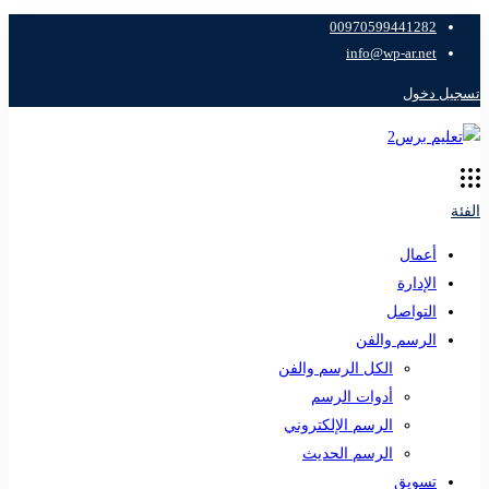
00970599441282
info@wp-ar.net
تسجيل دخول
الفئة
أعمال
الإدارة
التواصل
الرسم والفن
الكل الرسم والفن
أدوات الرسم
الرسم الإلكتروني
الرسم الحديث
تسويق