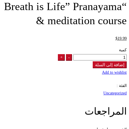
“Breath is Life” Pranayama
& meditation course
$
19
.99
كمية
+
-
“Breath
is
إضافة إلى السلة
Life”
Add to wishlist
Pranayama
الفئة :
&
Uncategorized
meditation
course
المراجعات
quantity