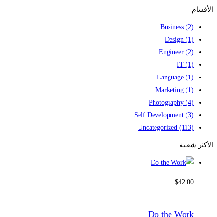
for:
الأقسام
Business
(2)
Design
(1)
Engineer
(2)
IT
(1)
Language
(1)
Marketing
(1)
Photography
(4)
Self Development
(3)
Uncategorized
(113)
الأكثر شعبية
$
42
.00
Do the Work