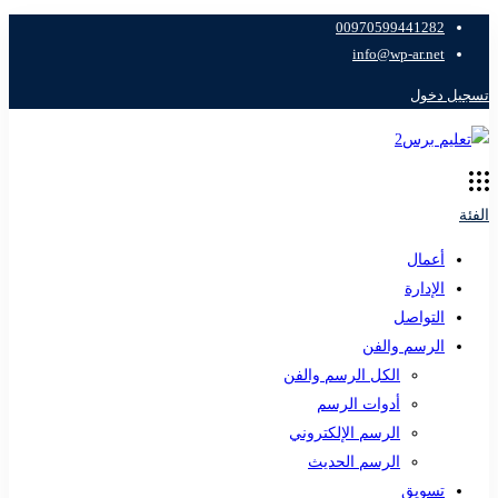
00970599441282
info@wp-ar.net
تسجيل دخول
الفئة
أعمال
الإدارة
التواصل
الرسم والفن
الكل الرسم والفن
أدوات الرسم
الرسم الإلكتروني
الرسم الحديث
تسويق