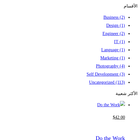
for:
الأقسام
Business
(2)
Design
(1)
Engineer
(2)
IT
(1)
Language
(1)
Marketing
(1)
Photography
(4)
Self Development
(3)
Uncategorized
(113)
الأكثر شعبية
$
42
.00
Do the Work