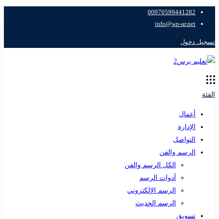
00970599441282
info@wp-ar.net
تسجيل دخول
الفئة
أعمال
الإدارة
التواصل
الرسم والفن
الكل الرسم والفن
أدوات الرسم
الرسم الإلكتروني
الرسم الحديث
تسويق