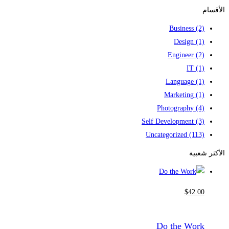
for:
الأقسام
Business
(2)
Design
(1)
Engineer
(2)
IT
(1)
Language
(1)
Marketing
(1)
Photography
(4)
Self Development
(3)
Uncategorized
(113)
الأكثر شعبية
$
42
.00
Do the Work