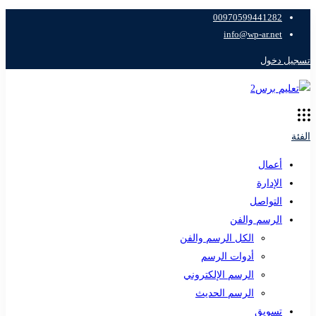
00970599441282
info@wp-ar.net
تسجيل دخول
الفئة
أعمال
الإدارة
التواصل
الرسم والفن
الكل الرسم والفن
أدوات الرسم
الرسم الإلكتروني
الرسم الحديث
تسويق