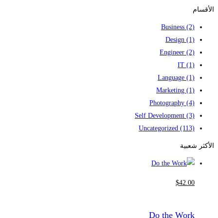
for:
الأقسام
Business
(2)
Design
(1)
Engineer
(2)
IT
(1)
Language
(1)
Marketing
(1)
Photography
(4)
Self Development
(3)
Uncategorized
(113)
الأكثر شعبية
$
42
.00
Do the Work