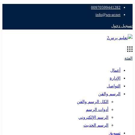
00970599441282
info@wp-ar.net
تسجيل دخول
الفئة
أعمال
الإدارة
التواصل
الرسم والفن
الكل الرسم والفن
أدوات الرسم
الرسم الإلكتروني
الرسم الحديث
تسويق