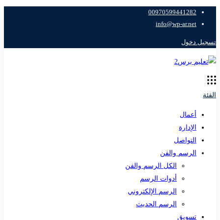
00970599441282
info@wp-ar.net
تسجيل دخول
الفئة
أعمال
الإدارة
التواصل
الرسم والفن
الكل الرسم والفن
أدوات الرسم
الرسم الإلكتروني
الرسم الحديث
تسويق