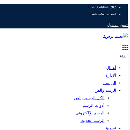
00970599441282
info@wp-ar.net
تسجيل دخول
الفئة
أعمال
الإدارة
التواصل
الرسم والفن
الكل الرسم والفن
أدوات الرسم
الرسم الإلكتروني
الرسم الحديث
تسويق