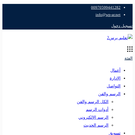
00970599441282
info@wp-ar.net
تسجيل دخول
الفئة
أعمال
الإدارة
التواصل
الرسم والفن
الكل الرسم والفن
أدوات الرسم
الرسم الإلكتروني
الرسم الحديث
تسويق