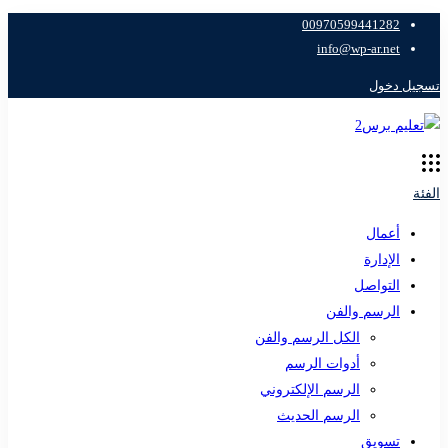
00970599441282
info@wp-ar.net
تسجيل دخول
الفئة
أعمال
الإدارة
التواصل
الرسم والفن
الكل الرسم والفن
أدوات الرسم
الرسم الإلكتروني
الرسم الحديث
تسويق