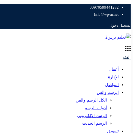
00970599441282
info@wp-ar.net
تسجيل دخول
الفئة
أعمال
الإدارة
التواصل
الرسم والفن
الكل الرسم والفن
أدوات الرسم
الرسم الإلكتروني
الرسم الحديث
تسويق