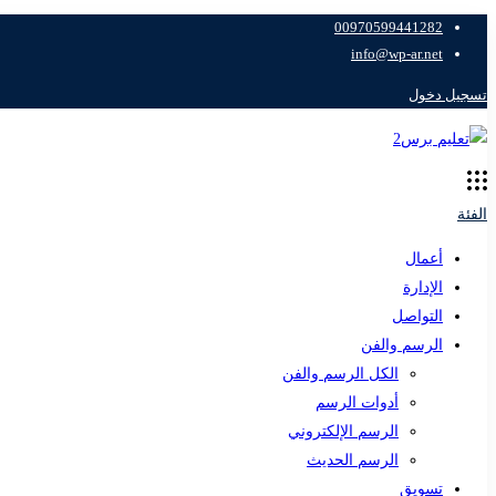
00970599441282
info@wp-ar.net
تسجيل دخول
الفئة
أعمال
الإدارة
التواصل
الرسم والفن
الكل الرسم والفن
أدوات الرسم
الرسم الإلكتروني
الرسم الحديث
تسويق