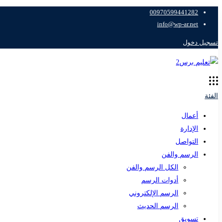
00970599441282
info@wp-ar.net
تسجيل دخول
الفئة
أعمال
الإدارة
التواصل
الرسم والفن
الكل الرسم والفن
أدوات الرسم
الرسم الإلكتروني
الرسم الحديث
تسويق