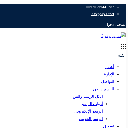
00970599441282
info@wp-ar.net
تسجيل دخول
الفئة
أعمال
الإدارة
التواصل
الرسم والفن
الكل الرسم والفن
أدوات الرسم
الرسم الإلكتروني
الرسم الحديث
تسويق