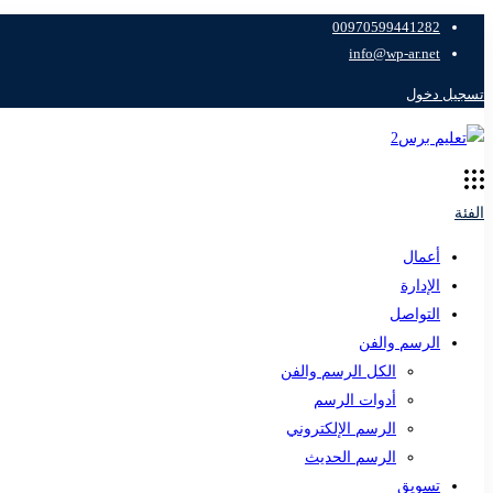
00970599441282
info@wp-ar.net
تسجيل دخول
الفئة
أعمال
الإدارة
التواصل
الرسم والفن
الكل الرسم والفن
أدوات الرسم
الرسم الإلكتروني
الرسم الحديث
تسويق