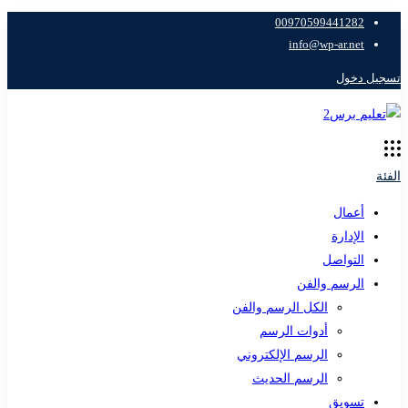
00970599441282
info@wp-ar.net
تسجيل دخول
الفئة
أعمال
الإدارة
التواصل
الرسم والفن
الكل الرسم والفن
أدوات الرسم
الرسم الإلكتروني
الرسم الحديث
تسويق