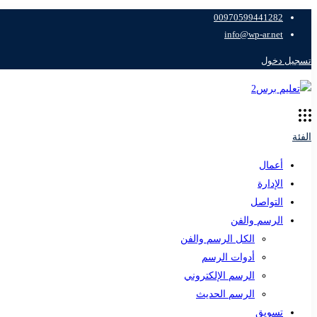
00970599441282
info@wp-ar.net
تسجيل دخول
الفئة
أعمال
الإدارة
التواصل
الرسم والفن
الكل الرسم والفن
أدوات الرسم
الرسم الإلكتروني
الرسم الحديث
تسويق