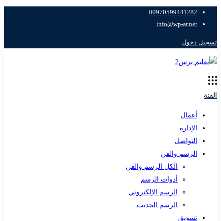
00970599441282
info@wp-ar.net
تسجيل دخول
الفئة
أعمال
الإدارة
التواصل
الرسم والفن
الكل الرسم والفن
أدوات الرسم
الرسم الإلكتروني
الرسم الحديث
تسويق