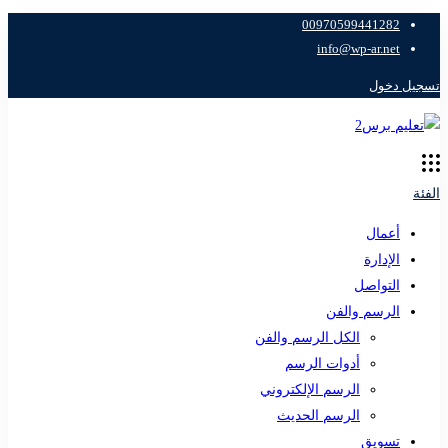
00970599441282
info@wp-ar.net
تسجيل دخول
الفئة
أعمال
الإدارة
التواصل
الرسم والفن
الكل الرسم والفن
أدوات الرسم
الرسم الإلكتروني
الرسم الحديث
تسويق