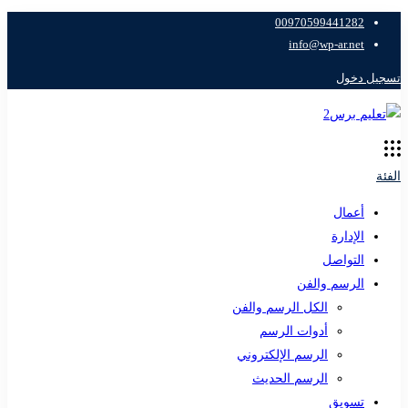
00970599441282
info@wp-ar.net
تسجيل دخول
الفئة
أعمال
الإدارة
التواصل
الرسم والفن
الكل الرسم والفن
أدوات الرسم
الرسم الإلكتروني
الرسم الحديث
تسويق