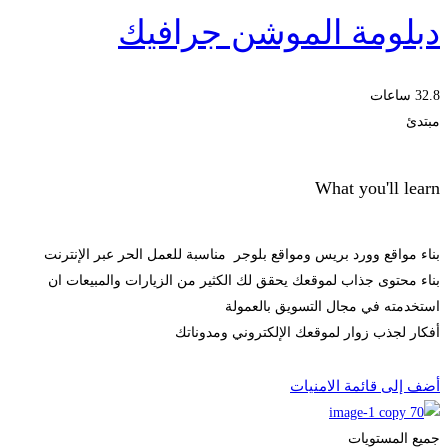
دبلومة الموشن جرافيك
32.8 ساعات
مبتدئ
What you'll learn
بناء مواقع وورد بريس ومواقع بلوجر مناسبة للعمل الحر عبر الإنترنت
بناء محتوى جذاب لموقعك يحقق لك الكثير من الزيارات والمبيعات ان
استخدمته في مجال التسويق بالعمولة
أفكار لجذب زوار لموقعك الإلكتروني ومدوناتك
Start Learning
أضف إلى قائمة الامنيات
جميع المستويات