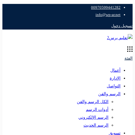
00970599441282
info@wp-ar.net
تسجيل دخول
الفئة
أعمال
الإدارة
التواصل
الرسم والفن
الكل الرسم والفن
أدوات الرسم
الرسم الإلكتروني
الرسم الحديث
تسويق