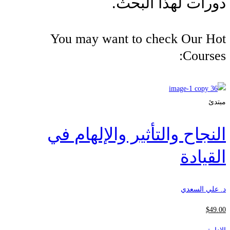
دورات لهذا البحث.
You may want to check Our Hot
Courses:
مبتدئ
النجاح والتأثير والإلهام في
القيادة
د. علي السعدي
$
49
.00