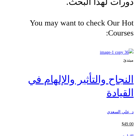
دورات لهذا البحث.
You may want to check Our Hot
Courses:
مبتدئ
النجاح والتأثير والإلهام في
القيادة
د. علي السعدي
$
49
.00