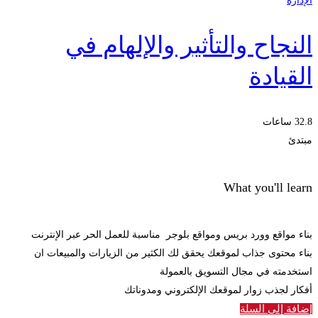
الإدارة
النجاح والتأثير والإلهام في
القيادة
32.8 ساعات
مبتدئ
What you'll learn
بناء مواقع وورد بريس ومواقع بلوجر مناسبة للعمل الحر عبر الإنترنت
بناء محتوى جذاب لموقعك يحقق لك الكثير من الزيارات والمبيعات ان
استخدمته في مجال التسويق بالعمولة
أفكار لجذب زوار لموقعك الإلكتروني ومدوناتك
إضافة إلى السلة