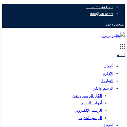
00970599441282
info@wp-ar.net
تسجيل دخول
الفئة
أعمال
الإدارة
التواصل
الرسم والفن
الكل الرسم والفن
أدوات الرسم
الرسم الإلكتروني
الرسم الحديث
تسويق