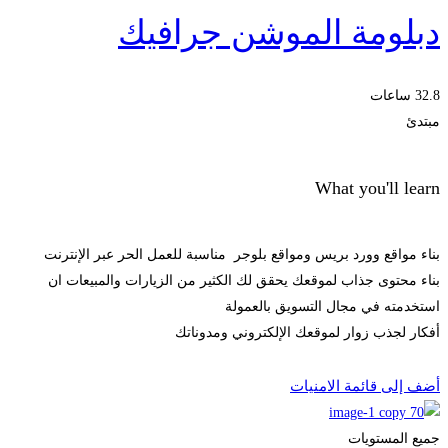
دبلومة الموشن جرافيك
32.8 ساعات
مبتدئ
What you'll learn
بناء مواقع وورد بريس ومواقع بلوجر مناسبة للعمل الحر عبر الإنترنت
بناء محتوى جذاب لموقعك يحقق لك الكثير من الزيارات والمبيعات ان
استخدمته في مجال التسويق بالعمولة
أفكار لجذب زوار لموقعك الإلكتروني ومدوناتك
Start Learning
أضف إلى قائمة الامنيات
جميع المستويات